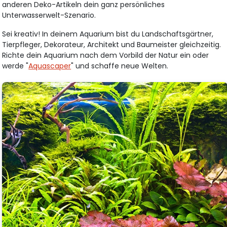
anderen Deko-Artikeln dein ganz persönliches
Unterwasserwelt-Szenario.
Sei kreativ! In deinem Aquarium bist du Landschaftsgärtner,
Tierpfleger, Dekorateur, Architekt und Baumeister gleichzeitig.
Richte dein Aquarium nach dem Vorbild der Natur ein oder
werde "
Aquascaper
" und schaffe neue Welten.