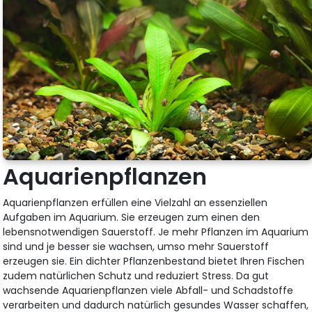
Aquarienpflanzen
Aquarienpflanzen erfüllen eine Vielzahl an essenziellen
Aufgaben im Aquarium. Sie erzeugen zum einen den
lebensnotwendigen Sauerstoff. Je mehr Pflanzen im Aquarium
sind und je besser sie wachsen, umso mehr Sauerstoff
erzeugen sie. Ein dichter Pflanzenbestand bietet Ihren Fischen
zudem natürlichen Schutz und reduziert Stress. Da gut
wachsende Aquarienpflanzen viele Abfall- und Schadstoffe
verarbeiten und dadurch natürlich gesundes Wasser schaffen,