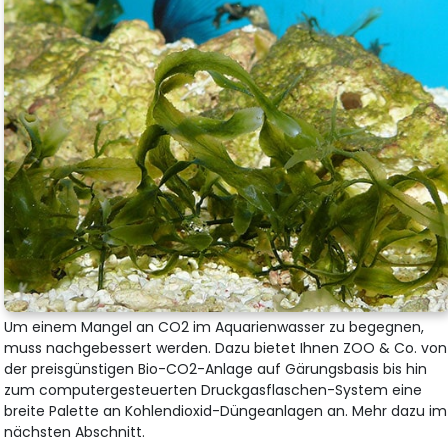
Um einem Mangel an CO2 im Aquarienwasser zu begegnen,
muss nachgebessert werden. Dazu bietet Ihnen ZOO & Co. von
der preisgünstigen Bio-CO2-Anlage auf Gärungsbasis bis hin
zum computergesteuerten Druckgasflaschen-System eine
breite Palette an Kohlendioxid-Düngeanlagen an. Mehr dazu im
nächsten Abschnitt.