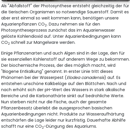
Als "Abfallstoff" der Photosynthese entsteht gleichzeitig der für
die tierischen Organismen so notwendige Sauerstoff. Damit es
aber erst einmal so weit kommen kann, benötigen unsere
Aquarienpflanzen CO
. Dazu nehmen sie für den
2
Photosyntheseprozess zunächst das im Aquarienwasser
gelöste Kohlendioxid auf. Unter Aquarienbedingungen kann
CO
schnell zur Mangelware werden.
2
Einige Pflanzenarten und auch Algen sind in der Lage, den für
sie essenziellen Kohlenstoff auf anderem Wege zu bekommen.
Der biochemische Prozess, der dies möglich macht, wird
"Biogene Entkalkung" genannt. In erster Linie tritt dieses
Phänomen bei der Wasserpest (
Elodea canadensis
) auf. Es
entstehen unschöne Kalkbeläge auf den Blättchen. Nach und
nach erhöht sich der pH-Wert des Wassers in stark alkalische
Bereiche und die Karbonathärte sinkt auf bedrohliche Werte.
Nun sterben nicht nur die Fische, auch der gesamte
Pflanzenbesatz überlebt die ausgesprochen basischen
Aquarienbedingungen nicht. Produkte zur Wasseraufhärtung
entschärfen die Lage leider nur kurzfristig. Dauerhafte Abhilfe
schafft nur eine CO
-Düngung des Aquariums.
2