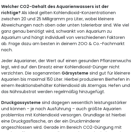
Welcher CO2-Gehalt des Aquarienwassers ist der
richtige?
Als ideal gelten Kohlendioxid-Konzentrationen
zwischen 20 und 25 Milligramm pro Liter, wobei kleinere
Abweichungen nach oben oder unten tolerierbar sind. Wie viel
ganz genau benötigt wird, schwankt von Aquarium zu
Aquarium und hängt individuell von verschiedenen Faktoren
ab. Frage dazu am besten in deinem ZOO & Co.-Fachmarkt
nach.
Jeder Aquarianer, der Wert auf einen gesunden Pflanzenwuchs
legt, wird auf den Einsatz einer Kohlendioxid-Dünger nicht
verzichten. Die sogenannten
Gärsysteme
sind gut für kleinere
Aquarien bis maximal 150 Liter. Hierbei produzieren Bierhefen in
einem Reaktionsbehälter Kohlendioxid als Atemgas. Hefen und
das Nährsubstrat werden regelmäßig hinzugefügt.
Druckgassysteme
sind dagegen wesentlich leistungsstärker
und können – je nach Ausführung – auch größte Aquarien
problemlos mit Kohlendioxid versorgen. Grundlage ist hierbei
eine Druckgasflasche, an der ein Druckminderer
angeschlossen wird. Gerade im Bereich CO2-Düngung mit