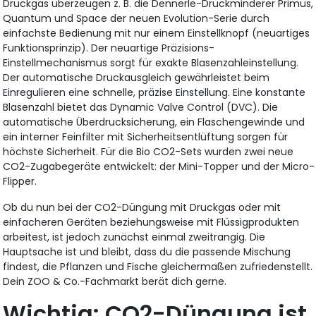
Druckgas überzeugen z. B. die Dennerle-Druckminderer Primus,
Quantum und Space der neuen Evolution-Serie durch
einfachste Bedienung mit nur einem Einstellknopf (neuartiges
Funktionsprinzip). Der neuartige Präzisions-
Einstellmechanismus sorgt für exakte Blasenzahleinstellung.
Der automatische Druckausgleich gewährleistet beim
Einregulieren eine schnelle, präzise Einstellung. Eine konstante
Blasenzahl bietet das Dynamic Valve Control (DVC). Die
automatische Überdrucksicherung, ein Flaschengewinde und
ein interner Feinfilter mit Sicherheitsentlüftung sorgen für
höchste Sicherheit. Für die Bio CO2-Sets wurden zwei neue
CO2-Zugabegeräte entwickelt: der Mini-Topper und der Micro-
Flipper.
Ob du nun bei der CO2-Düngung mit Druckgas oder mit
einfacheren Geräten beziehungsweise mit Flüssigprodukten
arbeitest, ist jedoch zunächst einmal zweitrangig. Die
Hauptsache ist und bleibt, dass du die passende Mischung
findest, die Pflanzen und Fische gleichermaßen zufriedenstellt.
Dein ZOO & Co.-Fachmarkt berät dich gerne.
Wichtig: CO2-Düngung ist