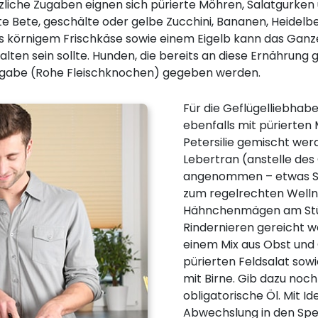
zliche Zugaben eignen sich pürierte Möhren, Salatgurken 
e Bete, geschälte oder gelbe Zucchini, Bananen, Heidelbee
s körnigem Frischkäse sowie einem Eigelb kann das Ganz
ten sein sollte. Hunden, die bereits an diese Ernährung 
gabe (Rohe Fleischknochen) gegeben werden.
Für die Geflügelliebha
ebenfalls mit pürierten
Petersilie gemischt wer
Lebertran (anstelle des
angenommen – etwas Se
zum regelrechten Well
Hähnchenmägen am Stüc
Rindernieren gereicht w
einem Mix aus Obst und
pürierten Feldsalat sowi
mit Birne. Gib dazu noch
obligatorische Öl. Mit I
Abwechslung in den Spei