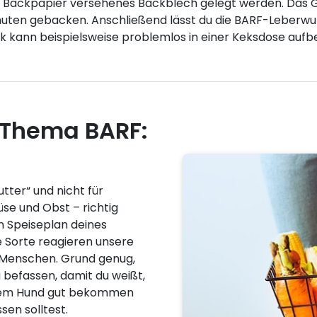
t Backpapier versehenes Backblech gelegt werden. Das Ga
Minuten gebacken. Anschließend lässt du die BARF-Leberw
 kann beispielsweise problemlos in einer Keksdose aufb
 Thema BARF:
utter“ und nicht für
se und Obst – richtig
en Speiseplan deines
 Sorte reagieren unsere
r Menschen. Grund genug,
befassen, damit du weißt,
nem Hund gut bekommen
sen solltest.