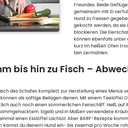
Freundes. Beide Geflüg
gemeinsam mit Ei verfüt
Hund zu fressen gegeben
gekocht werden, da sie 
blockieren. Die Eierscha
können ebenfalls unter 
kurz im heißen Ofen tr
fein zermahlen.
m bis hin zu Fisch – Abwec
sch des Schafes komplett zur Herstellung eines Menüs ve
n können als saftige Beilagen dienen. Mit einem Teelöffel
ztlich auch noch einen sommerlichen Feinschliff. Heiß auf
 Lammgehacktem. Eigelb und in Maßen verwendete Kräuter
einmal einen Esslöffel Lachsöl. Aber BARF-Rezepte kom
sch kannst du deinem Hund ein- bis zweimal pro Woche rohe