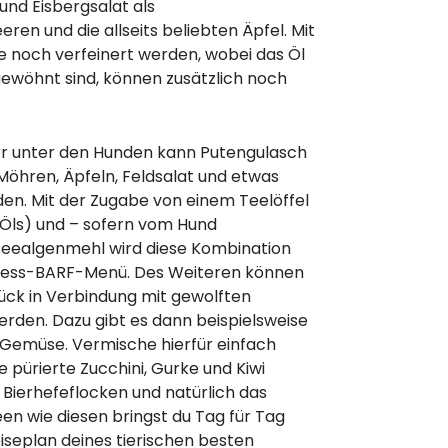
und Eisbergsalat als
ren und die allseits beliebten Äpfel. Mit
e noch verfeinert werden, wobei das Öl
gewöhnt sind, können zusätzlich noch
ber unter den Hunden kann Putengulasch
 Möhren, Äpfeln, Feldsalat und etwas
den. Mit der Zugabe von einem Teelöffel
 Öls) und – sofern vom Hund
ealgenmehl wird diese Kombination
ness-BARF-Menü. Des Weiteren können
k in Verbindung mit gewolften
erden. Dazu gibt es dann beispielsweise
 Gemüse. Vermische hierfür einfach
e pürierte Zucchini, Gurke und Kiwi
 Bierhefeflocken und natürlich das
deen wie diesen bringst du Tag für Tag
seplan deines tierischen besten