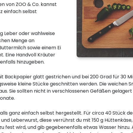
ten von ZOO & Co. kannst
z einfach selbst
0 g Leber oder wahlweise
eichen Menge an
uttermilch sowie einem Ei
t. Eine Handvoll Kräuter
benfalls hinzugeben.
it Backpapier glatt gestrichen und bei 200 Grad für 30 
sweise kleine Stücke geschnitten werden. Die weichen Sn
aus. Sie sollten nicht in verschlossenen Gefäßen gelager
Monate.
ls ganz einfach selbst hergestellt. Für circa 40 Stück der
und Leberwurst, diese verrührst du mit 150 g Hüttenkäse, e
llzu fest wird, und gib gegebenenfalls etwas Wasser hinzu