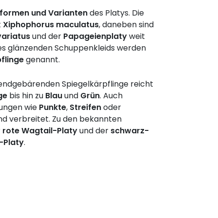
formen und Varianten
des Platys. Die
t
Xiphophorus maculatus
, daneben sind
ariatus
und der
Papageienplaty
weit
hres glänzenden Schuppenkleids werden
flinge
genannt.
bendgebärenden Spiegelkärpflinge reicht
ge
bis hin zu
Blau
und
Grün
. Auch
nungen wie
Punkte
,
Streifen
oder
nd verbreitet. Zu den bekannten
r
rote Wagtail-Platy
und der
schwarz-
-Platy
.