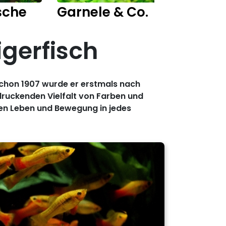
sche
Garnele & Co.
Fisch
igerfisch
 Schon 1907 wurde er erstmals nach
ndruckenden Vielfalt von Farben und
gen Leben und Bewegung in jedes