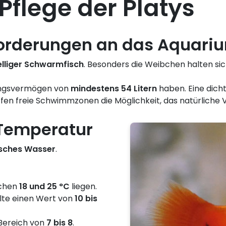
Pflege der Platys
orderungen an das Aquari
lliger Schwarmfisch
. Besonders die Weibchen halten si
ssungsvermögen von
mindestens 54 Litern
haben. Eine dich
haffen freie Schwimmzonen die Möglichkeit, das natürliche
Temperatur
lisches Wasser
.
schen
18 und 25 °C
liegen.
lte einen Wert von
10 bis
 Bereich von
7 bis 8
.