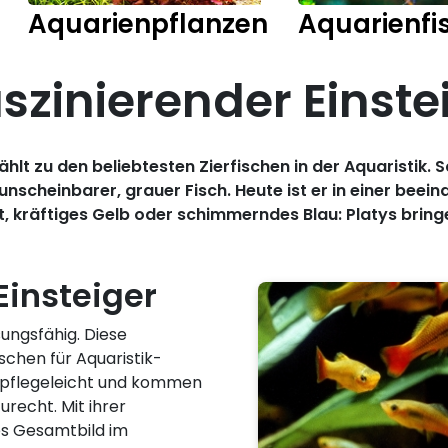
Aquarienpflanzen
Aquarienfi
aszinierender Einste
hlt zu den beliebtesten Zierfischen in der Aquaristik.
nscheinbarer, grauer Fisch. Heute ist er in einer beei
t, kräftiges Gelb oder schimmerndes Blau: Platys brin
 Einsteiger
sungsfähig. Diese
schen für Aquaristik-
t, pflegeleicht und kommen
recht. Mit ihrer
ges Gesamtbild im