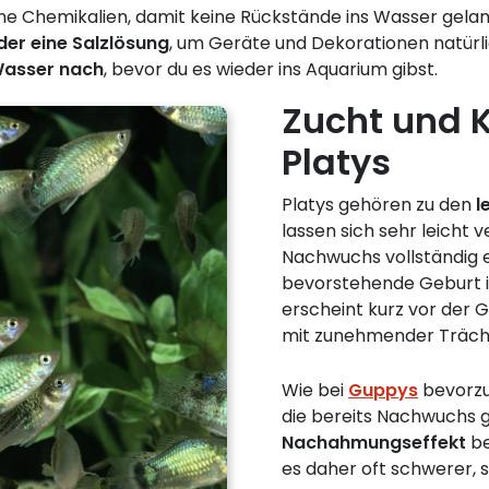
e Chemikalien, damit keine Rückstände ins Wasser gela
er eine Salzlösung
, um Geräte und Dekorationen natürlic
 Wasser nach
, bevor du es wieder ins Aquarium gibst.
Zucht und 
Platys
Platys gehören zu den
l
lassen sich sehr leicht
Nachwuchs vollständig en
bevorstehende Geburt 
erscheint kurz vor der
mit zunehmender Trächt
Wie bei
Guppys
bevorzu
die bereits Nachwuchs g
Nachahmungseffekt
be
es daher oft schwerer, s