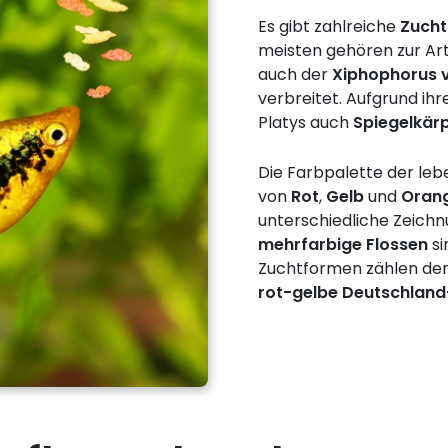
Es gibt zahlreiche
Zucht
meisten gehören zur Ar
auch der
Xiphophorus v
verbreitet. Aufgrund i
Platys auch
Spiegelkärp
Die Farbpalette der le
von
Rot
,
Gelb
und
Oran
unterschiedliche Zeich
mehrfarbige Flossen
si
Zuchtformen zählen de
rot-gelbe Deutschland